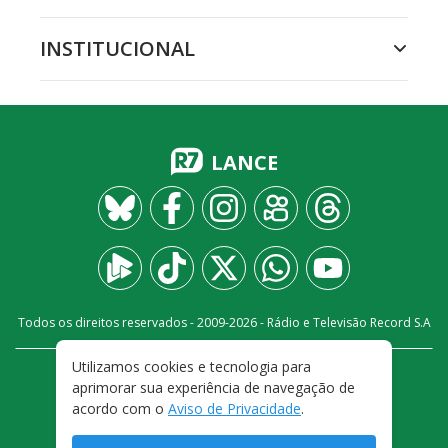
INSTITUCIONAL
LANCE
Todos os direitos reservados - 2009-
2026
- Rádio e Televisão Record S.A
Utilizamos cookies e tecnologia para
CARREIRA
FALE CONOSCO
PRIVACIDADE
aprimorar sua experiência de navegação de
TERMOS E CONDIÇÕES DE USO
acordo com o
Aviso de Privacidade
.