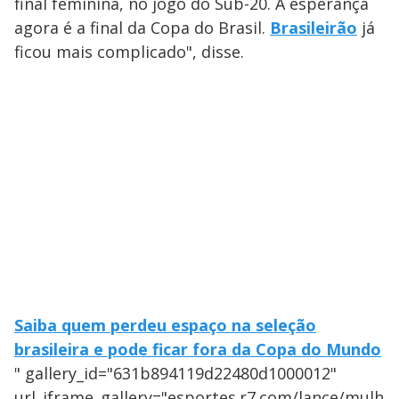
final feminina, no jogo do Sub-20. A esperança
agora é a final da Copa do Brasil.
Brasileirão
já
ficou mais complicado", disse.
Saiba quem perdeu espaço na seleção
brasileira e pode ficar fora da Copa do Mundo
" gallery_id="631b894119d22480d1000012"
url_iframe_gallery="esportes.r7.com/lance/mulh