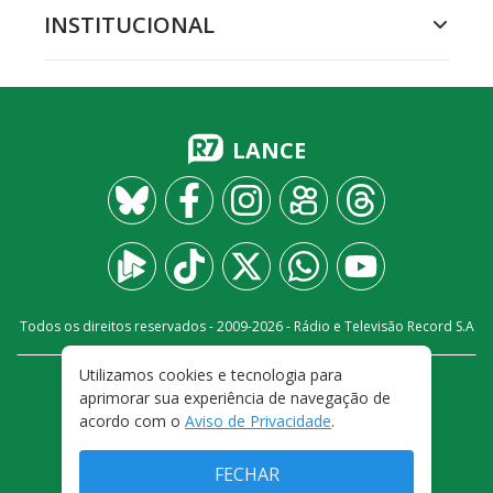
INSTITUCIONAL
LANCE
Todos os direitos reservados - 2009-
2026
- Rádio e Televisão Record S.A
Utilizamos cookies e tecnologia para
CARREIRA
FALE CONOSCO
PRIVACIDADE
aprimorar sua experiência de navegação de
TERMOS E CONDIÇÕES DE USO
acordo com o
Aviso de Privacidade
.
FECHAR