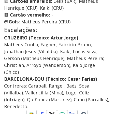
🟨
Cartões amarelos:
Céliz (BAR), Matheus
Henrique (CRU), Kaiki (CRU)
🟥
Cartão vermelho:
-
🥅
Gols:
Matheus Pereira (CRU)
Escalações:
CRUZEIRO (Técnico: Artur Jorge)
Matheus Cunha; Fagner, Fabrício Bruno,
Jonathan Jesus (Villaliba), Kaiki; Lucas Silva,
Gerson (Matheus Henrique), Matheus Pereira;
Christian, Arroyo (Wanderson), Kaio Jorge
(Chico)
BARCELONA-EQU (Técnico: Cesar Farías)
Contreras; Carabali, Rangel, Baéz, Sosa
(Villalba); Vallencillla (Mina), Lugo, Céliz
(Intriago), Quiñonez (Martinez); Cano (Parralles),
Benedetto.