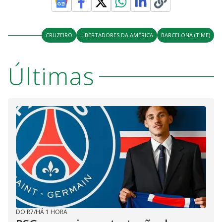
CRUZEIRO
LIBERTADORES DA AMÉRICA
BARCELONA (TIME)
Últimas
DO R7
/
HÁ 1 HORA