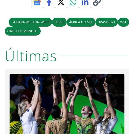
TATIANA WESTON-WEBB
SURFE
ÁFRICA DO SUL
BRASILEIRA
WSL
CIRCUITO MUNDIAL
Últimas