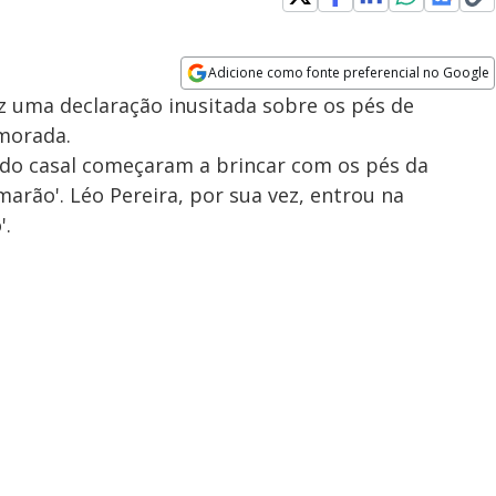
Adicione como fonte preferencial no Google
Opens in new window
ez uma declaração inusitada sobre os pés de
amorada.
o casal começaram a brincar com os pés da
arão'. Léo Pereira, por sua vez, entrou na
'.