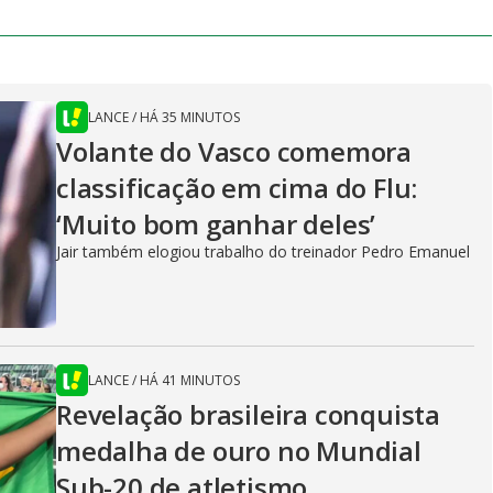
LANCE
/
HÁ 35 MINUTOS
Volante do Vasco comemora
classificação em cima do Flu:
‘Muito bom ganhar deles’
Jair também elogiou trabalho do treinador Pedro Emanuel
LANCE
/
HÁ 41 MINUTOS
Revelação brasileira conquista
medalha de ouro no Mundial
Sub-20 de atletismo