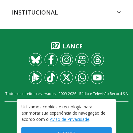
INSTITUCIONAL
LANCE
Todos os direitos reservados - 2009-
2026
- Rádio e Televisão Record S.A
Utilizamos cookies e tecnologia para
CARREIRA
FALE CONOSCO
PRIVACIDADE
aprimorar sua experiência de navegação de
TERMOS E CONDIÇÕES DE USO
acordo com o
Aviso de Privacidade
.