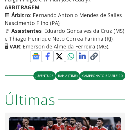
ARBITRAGEM
🟨
Árbitro
: Fernando Antonio Mendes de Salles
Nascimento Filho (PA);
🚩
Assistentes
: Eduardo Goncalves da Cruz (MS)
e Thiago Henrique Neto Correa Farinha (RJ);
🖥️
VAR
: Emerson de Almeida Ferreira (MG).
JUVENTUDE
BAHIA (TIME)
CAMPEONATO BRASILEIRO
Últimas