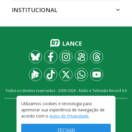
INSTITUCIONAL
LANCE
Todos os direitos reservados - 2009-
2026
- Rádio e Televisão Record S.A
Utilizamos cookies e tecnologia para
CARREIRA
FALE CONOSCO
PRIVACIDADE
aprimorar sua experiência de navegação de
TERMOS E CONDIÇÕES DE USO
acordo com o
Aviso de Privacidade
.
FECHAR