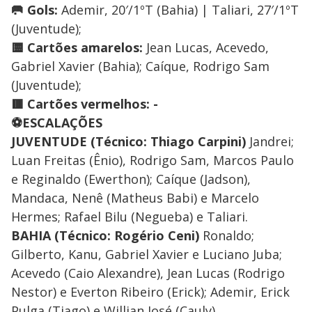
🥅 Gols:
Ademir, 20′/1ºT (Bahia) | Taliari, 27′/1ºT
(Juventude);
🟨 Cartões amarelos:
Jean Lucas, Acevedo,
Gabriel Xavier (Bahia); Caíque, Rodrigo Sam
(Juventude);
🟥 Cartões vermelhos: -
⚽ESCALAÇÕES
JUVENTUDE (Técnico: Thiago Carpini)
Jandrei;
Luan Freitas (Ênio), Rodrigo Sam, Marcos Paulo
e Reginaldo (Ewerthon); Caíque (Jadson),
Mandaca, Nenê (Matheus Babi) e Marcelo
Hermes; Rafael Bilu (Negueba) e Taliari.
BAHIA (Técnico: Rogério Ceni)
Ronaldo;
Gilberto, Kanu, Gabriel Xavier e Luciano Juba;
Acevedo (Caio Alexandre), Jean Lucas (Rodrigo
Nestor) e Everton Ribeiro (Erick); Ademir, Erick
Pulga (Tiago) e Willian José (Cauly).