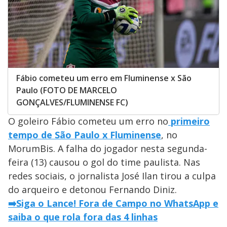
Fábio cometeu um erro em Fluminense x São
Paulo (FOTO DE MARCELO
GONÇALVES/FLUMINENSE FC)
O goleiro Fábio cometeu um erro no
primeiro
tempo de São Paulo x Fluminense
, no
MorumBis. A falha do jogador nesta segunda-
feira (13) causou o gol do time paulista. Nas
redes sociais, o jornalista José Ilan tirou a culpa
do arqueiro e detonou Fernando Diniz.
➡️Siga o Lance! Fora de Campo no WhatsApp e
saiba o que rola fora das 4 linhas