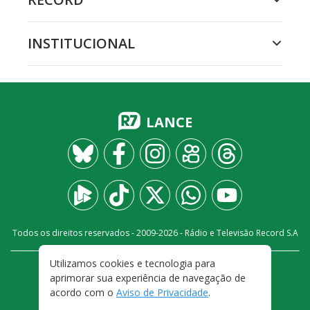
INSTITUCIONAL
LANCE
Todos os direitos reservados - 2009-
2026
- Rádio e Televisão Record S.A
Utilizamos cookies e tecnologia para
CARREIRA
FALE CONOSCO
PRIVACIDADE
aprimorar sua experiência de navegação de
TERMOS E CONDIÇÕES DE USO
acordo com o
Aviso de Privacidade
.