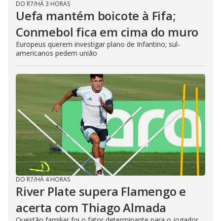
DO R7
/
HÁ 3 HORAS
Uefa mantém boicote à Fifa;
Conmebol fica em cima do muro
Europeus querem investigar plano de Infantino; sul-
americanos pedem união
DO R7
/
HÁ 4 HORAS
River Plate supera Flamengo e
acerta com Thiago Almada
Questão familiar foi o fator determinante para o jogador