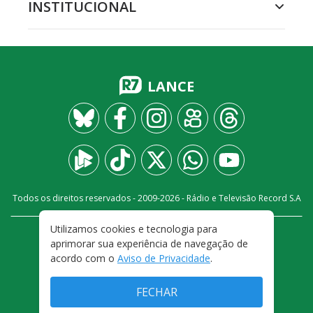
INSTITUCIONAL
LANCE
Todos os direitos reservados - 2009-
2026
- Rádio e Televisão Record S.A
Utilizamos cookies e tecnologia para
CARREIRA
FALE CONOSCO
PRIVACIDADE
aprimorar sua experiência de navegação de
TERMOS E CONDIÇÕES DE USO
acordo com o
Aviso de Privacidade
.
FECHAR