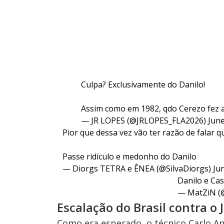
Culpa? Exclusivamente do Danilo!
Assim como em 1982, qdo Cerezo fez 
— JR LOPES (@JRLOPES_FLA2026)
June
Pior que dessa vez vão ter razão de falar 
Passe ridículo e medonho do Danilo
— Diorgs TETRA e ÊNEA (@SilvaDiorgs)
Ju
Danilo e Ca
— MatZiN (
Escalação do Brasil contra o 
Como era esperado, o técnico Carlo A