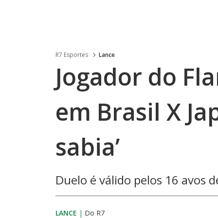
R7 Esportes
Lance
Jogador do Fl
em Brasil X J
sabia’
Duelo é válido pelos 16 avos 
LANCE
|
Do R7