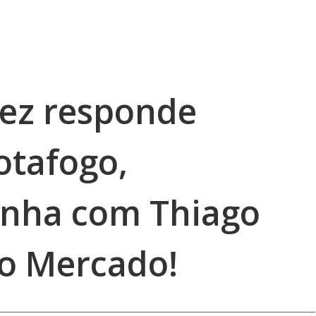
ez responde
otafogo,
onha com Thiago
do Mercado!