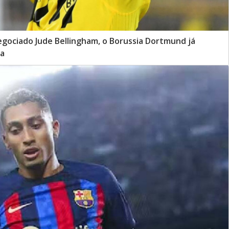
ociado Jude Bellingham, o Borussia Dortmund já
 a