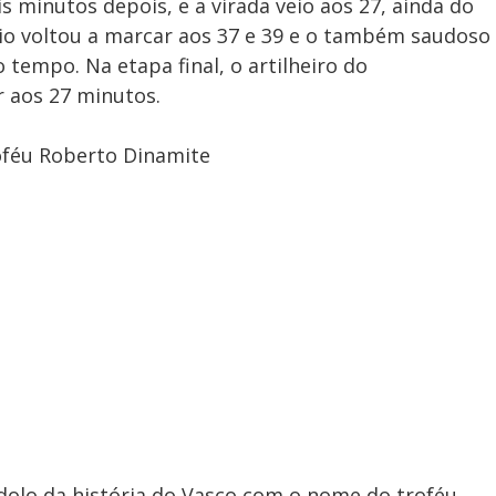
 minutos depois, e a virada veio aos 27, ainda do
rio voltou a marcar aos 37 e 39 e o também saudoso
tempo. Na etapa final, o artilheiro do
r aos 27 minutos.
oféu Roberto Dinamite
olo da história do Vasco com o nome do troféu