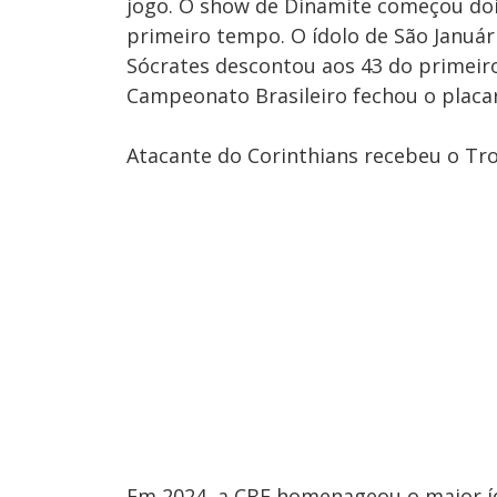
jogo. O show de Dinamite começou dois
primeiro tempo. O ídolo de São Januá
Sócrates descontou aos 43 do primeiro 
Campeonato Brasileiro fechou o placa
Atacante do Corinthians recebeu o Tr
Em 2024, a CBF homenageou o maior íd