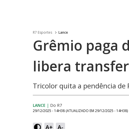
R7 Esportes
Lance
Grêmio paga d
libera transfe
Tricolor quita a pendência de
LANCE
|
Do R7
29/12/2025 - 14H38
(ATUALIZADO EM
29/12/2025 - 14H38
)
A+
A-