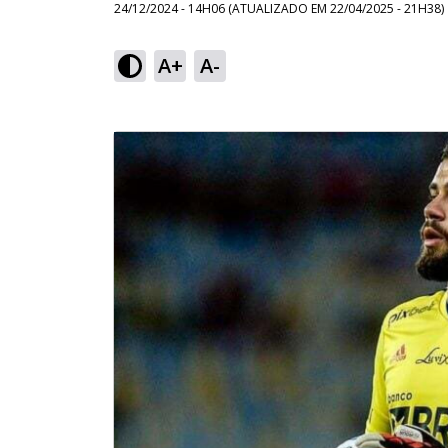
24/12/2024 - 14H06
(ATUALIZADO EM
22/04/2025 - 21H38
)
A+
A-