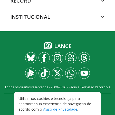
RECORD
INSTITUCIONAL
LANCE
Todos os direitos reservados - 2009-
2026
- Rádio e Televisão Record S.A
Utilizamos cookies e tecnologia para
CARREIRA
FALE CONOSCO
PRIVACIDADE
aprimorar sua experiência de navegação de
TERMOS E CONDIÇÕES DE USO
acordo com o
Aviso de Privacidade
.