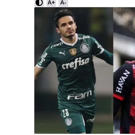
A+
A-