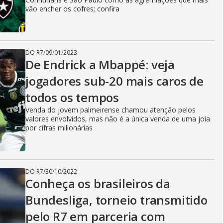
vão encher os cofres; confira
DO R7
/
09/01/2023
De Endrick a Mbappé: veja
jogadores sub-20 mais caros de
todos os tempos
Venda do jovem palmeirense chamou atenção pelos
valores envolvidos, mas não é a única venda de uma joia
por cifras milionárias
DO R7
/
30/10/2022
Conheça os brasileiros da
Bundesliga, torneio transmitido
pelo R7 em parceria com