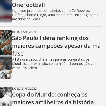
OneFootball
Liga, que já contou com atletas como Zé Roberto,
Grafite, Ailton e Diego, atualmente tem cinco jogadores
nascidos no Brasil
DO R7
/
25/10/2022
São Paulo lidera ranking dos
maiores campeões apesar da má
fase
A lista usa pesos diferentes para as conquistas: os
Mundiais, por exemplo, contam 10 mil pontos; já os
estaduais valem 100
DO R7
/
21/10/2022
Copa do Mundo: conheça os
maiores artilheiros da história