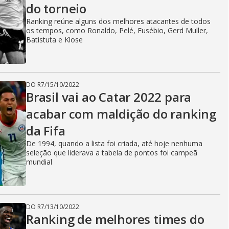
do torneio
Ranking reúne alguns dos melhores atacantes de todos
os tempos, como Ronaldo, Pelé, Eusébio, Gerd Muller,
Batistuta e Klose
DO R7
/
15/10/2022
Brasil vai ao Catar 2022 para
acabar com maldição do ranking
da Fifa
De 1994, quando a lista foi criada, até hoje nenhuma
seleção que liderava a tabela de pontos foi campeã
mundial
DO R7
/
13/10/2022
Ranking de melhores times do