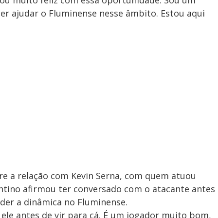
tou muito feliz com essa oportunidade. Sou um
der ajudar o Fluminense nesse âmbito. Estou aqui
re a relação com Kevin Serna, com quem atuou
entino afirmou ter conversado com o atacante antes
nder a dinâmica no Fluminense.
 ele antes de vir para cá. É um jogador muito bom,