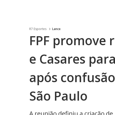
R7 Esportes
Lance
FPF promove r
e Casares para
após confusão
São Paulo
A reunião definiu a criação 