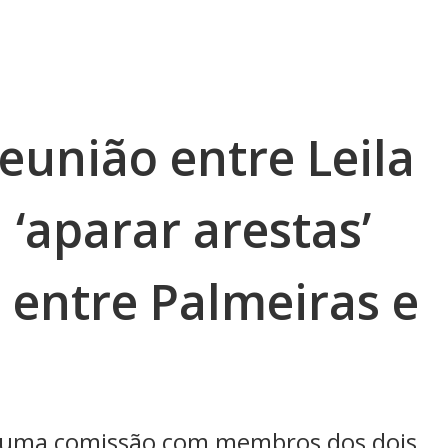
eunião entre Leila
 ‘aparar arestas’
 entre Palmeiras e
de uma comissão com membros dos dois