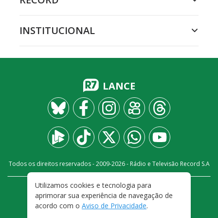
INSTITUCIONAL
LANCE
Todos os direitos reservados - 2009-
2026
- Rádio e Televisão Record S.A
Utilizamos cookies e tecnologia para
CARREIRA
FALE CONOSCO
PRIVACIDADE
aprimorar sua experiência de navegação de
TERMOS E CONDIÇÕES DE USO
acordo com o
Aviso de Privacidade
.