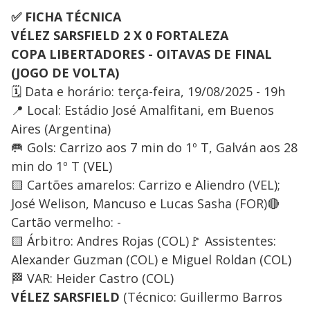
✅ FICHA TÉCNICA
VÉLEZ SARSFIELD 2 X 0 FORTALEZA
COPA LIBERTADORES - OITAVAS DE FINAL
(JOGO DE VOLTA)
🗓️ Data e horário: terça-feira, 19/08/2025 - 19h
📍 Local: Estádio José Amalfitani, em Buenos
Aires (Argentina)
🥅 Gols: Carrizo aos 7 min do 1º T, Galván aos 28
min do 1º T (VEL)
🟨 Cartões amarelos: Carrizo e Aliendro (VEL);
José Welison, Mancuso e Lucas Sasha (FOR)🔴
Cartão vermelho: -
🟨 Árbitro: Andres Rojas (COL)🚩 Assistentes:
Alexander Guzman (COL) e Miguel Roldan (COL)
🏁 VAR: Heider Castro (COL)
VÉLEZ SARSFIELD
(Técnico: Guillermo Barros