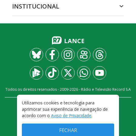
INSTITUCIONAL
LANCE
Todos os direitos reservados - 2009-
2026
- Rádio e Televisão Record S.A
Utilizamos cookies e tecnologia para
CARREIRA
FALE CONOSCO
PRIVACIDADE
aprimorar sua experiência de navegação de
TERMOS E CONDIÇÕES DE USO
acordo com o
Aviso de Privacidade
.
FECHAR