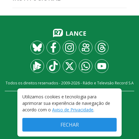
LANCE
Todos os direitos reservados - 2009-
2026
- Rádio e Televisão Record S.A
Utilizamos cookies e tecnologia para
CARREIRA
FALE CONOSCO
PRIVACIDADE
aprimorar sua experiência de navegação de
TERMOS E CONDIÇÕES DE USO
acordo com o
Aviso de Privacidade
.
FECHAR