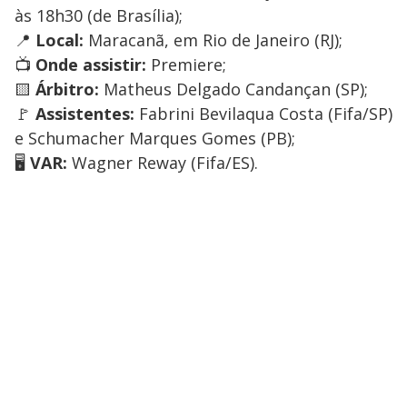
às 18h30 (de Brasília);
📍
Local:
Maracanã, em Rio de Janeiro (RJ);
📺
Onde assistir:
Premiere;
🟨
Árbitro:
Matheus Delgado Candançan (SP);
🚩
Assistentes:
Fabrini Bevilaqua Costa (Fifa/SP)
e Schumacher Marques Gomes (PB);
🖥️
VAR:
Wagner Reway (Fifa/ES).