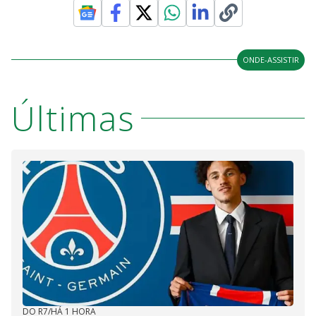
ONDE-ASSISTIR
Últimas
DO R7
/
HÁ 1 HORA