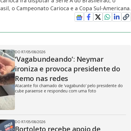
arioca irá disputar a Série A do Brasileirão, o
asil, o Campeonato Carioca e a Copa Sul-Americana.
DO R7
/
05/08/2026
‘Vagabundeando’: Neymar
ironiza e provoca presidente do
Remo nas redes
Atacante foi chamado de ‘vagabundo’ pelo presidente do
cube paraense e respondeu com uma foto
DO R7
/
05/08/2026
Bortoleto recebe apoio de