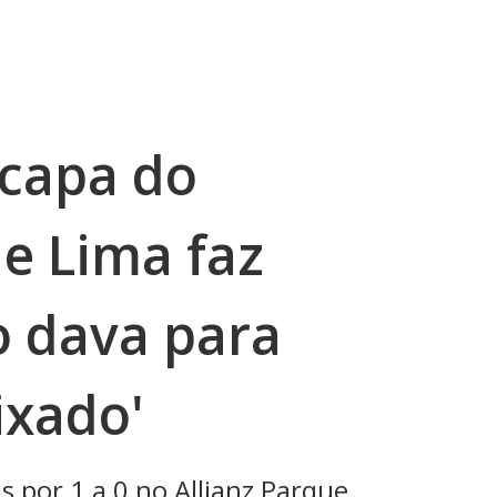
capa do
e Lima faz
o dava para
ixado'
 por 1 a 0 no Allianz Parque