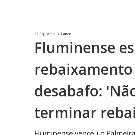
R7 Esportes
Lance
Fluminense es
rebaixamento 
desabafo: 'Nã
terminar reba
Fluminense venceu o Palmeiras