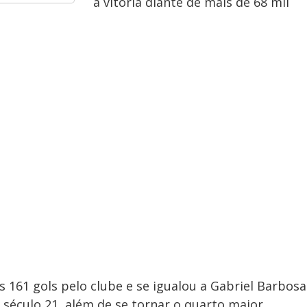
a vitória diante de mais de 68 mil
161 gols pelo clube e se igualou a Gabriel Barbosa
século 21, além de se tornar o quarto maior