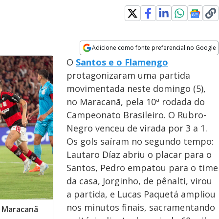
Adicione como fonte preferencial no Google
Opens in new window
O
Santos e o Flamengo
protagonizaram uma partida
movimentada neste domingo (5),
no Maracanã, pela 10ª rodada do
Campeonato Brasileiro. O Rubro-
Negro venceu de virada por 3 a 1.
Os gols saíram no segundo tempo:
Lautaro Díaz abriu o placar para o
Santos, Pedro empatou para o time
da casa, Jorginho, de pênalti, virou
a partida, e Lucas Paquetá ampliou
nos minutos finais, sacramentando
o Maracanã