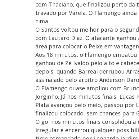
com Thaciano, que finalizou perto da 
travado por Varela. O Flamengo ainda
cima.
O Santos voltou melhor para o segund
com Lautaro Díaz. O atacante ganhou a
área para colocar o Peixe em vantage
Aos 18 minutos, o Flamengo empatou em
ganhou de Zé Ivaldo pelo alto e cabec
depois, quando Barreal derrubou Arras
assinalado pelo árbitro Anderson Daro
O Flamengo quase ampliou com Bruno 
Jorginho. Já nos minutos finais, Lucas
Plata avançou pelo meio, passou por L
finalizou colocado, sem chances para G
O gol nos minutos finais consolidou 
irregular e encerrou qualquer possibil
time comandado por Leonardo Jardim 