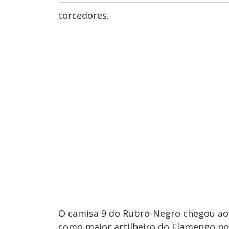
torcedores.
O camisa 9 do Rubro-Negro chegou aos 
como maior artilheiro do Flamengo no 