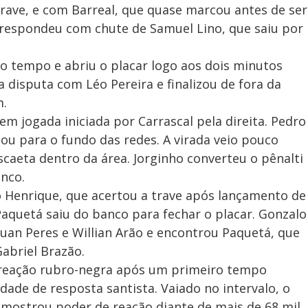
trave, e com Barreal, que quase marcou antes de ser
 respondeu com chute de Samuel Lino, que saiu por
o tempo e abriu o placar logo aos dois minutos
 disputa com Léo Pereira e finalizou de fora da
m.
 jogada iniciada por Carrascal pela direita. Pedro
eou para o fundo das redes. A virada veio pouco
caeta dentro da área. Jorginho converteu o pênalti
nco.
Henrique, que acertou a trave após lançamento de
 Paquetá saiu do banco para fechar o placar. Gonzalo
uan Peres e Willian Arão e encontrou Paquetá, que
abriel Brazão.
a reação rubro-negra após um primeiro tempo
idade de resposta santista. Vaiado no intervalo, o
mostrou poder de reação diante de mais de 68 mil