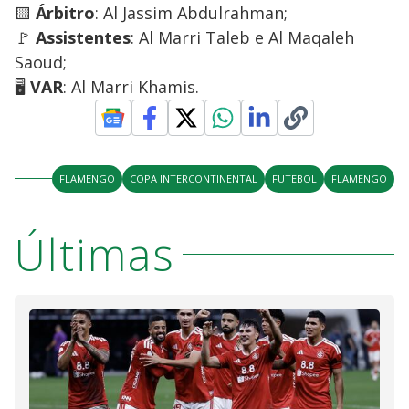
🟨
Árbitro
: Al Jassim Abdulrahman;
🚩
Assistentes
: Al Marri Taleb e Al Maqaleh
Saoud;
🖥️
VAR
: Al Marri Khamis.
FLAMENGO
COPA INTERCONTINENTAL
FUTEBOL
FLAMENGO
Últimas