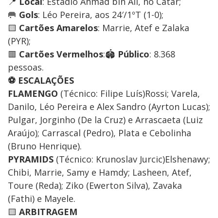
📍
Local
: Estádio Ahmad bin Ali, no Catar;
🥅
Gols
: Léo Pereira, aos 24′/1ºT (1-0);
🟨
Cartões Amarelos
: Marrie, Atef e Zalaka
(PYR);
🟥
Cartões Vermelhos
:🏟️
Público
: 8.368
pessoas.
⚽ ESCALAÇÕES
FLAMENGO
(Técnico: Filipe Luís)Rossi; Varela,
Danilo, Léo Pereira e Alex Sandro (Ayrton Lucas);
Pulgar, Jorginho (De la Cruz) e Arrascaeta (Luiz
Araújo); Carrascal (Pedro), Plata e Cebolinha
(Bruno Henrique).
PYRAMIDS
(Técnico: Krunoslav Jurcic)Elshenawy;
Chibi, Marrie, Samy e Hamdy; Lasheen, Atef,
Toure (Reda); Ziko (Ewerton Silva), Zavaka
(Fathi) e Mayele.
🟨
ARBITRAGEM