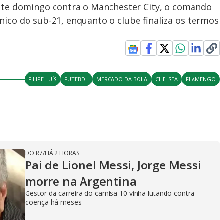
ste domingo contra o Manchester City, o comando
nico do sub-21, enquanto o clube finaliza os termos
FILIPE LUÍS
FUTEBOL
MERCADO DA BOLA
CHELSEA
FLAMENGO
DO R7
/
HÁ 2 HORAS
Pai de Lionel Messi, Jorge Messi
morre na Argentina
Gestor da carreira do camisa 10 vinha lutando contra
doença há meses