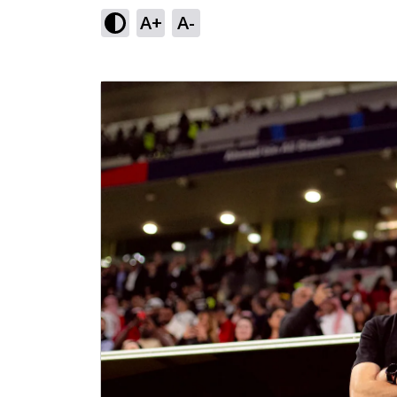
A+
A-