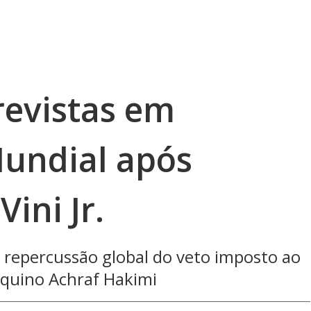
trevistas em
undial após
ini Jr.
repercussão global do veto imposto ao
oquino Achraf Hakimi