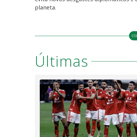
planeta.
CO
Últimas