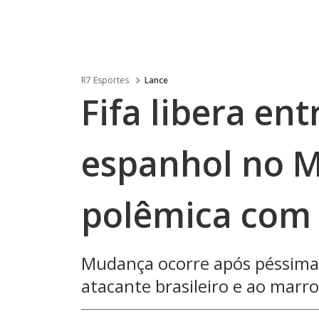
R7 Esportes
Lance
Fifa libera en
espanhol no M
polêmica com V
Mudança ocorre após péssima 
atacante brasileiro e ao marr