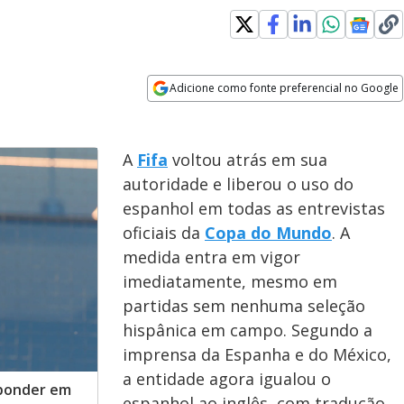
Adicione como fonte preferencial no Google
Opens in new window
A
Fifa
voltou atrás em sua
autoridade e liberou o uso do
espanhol em todas as entrevistas
oficiais da
Copa do Mundo
. A
medida entra em vigor
imediatamente, mesmo em
partidas sem nenhuma seleção
hispânica em campo. Segundo a
imprensa da Espanha e do México,
a entidade agora igualou o
sponder em
espanhol ao inglês, com tradução