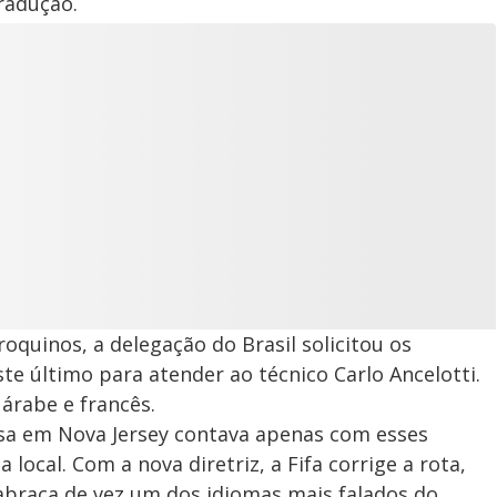
radução.
oquinos, a delegação do Brasil solicitou os
te último para atender ao técnico Carlo Ancelotti.
árabe e francês.
sa em Nova Jersey contava apenas com esses
 local. Com a nova diretriz, a Fifa corrige a rota,
abraça de vez um dos idiomas mais falados do