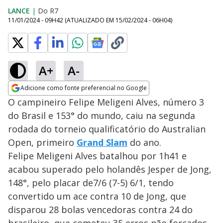
LANCE
|
Do R7
11/01/2024 - 09H42
(ATUALIZADO EM
15/02/2024 - 06H04
)
A+
A-
Adicione como fonte preferencial no Google
Opens in new window
O campineiro Felipe Meligeni Alves, número 3
do Brasil e 153° do mundo, caiu na segunda
rodada do torneio qualificatório do Australian
Open, primeiro
Grand Slam
do ano.
Felipe Meligeni Alves batalhou por 1h41 e
acabou superado pelo holandês Jesper de Jong,
148°, pelo placar de7/6 (7-5) 6/1, tendo
convertido um ace contra 10 de Jong, que
disparou 28 bolas vencedoras contra 24 do