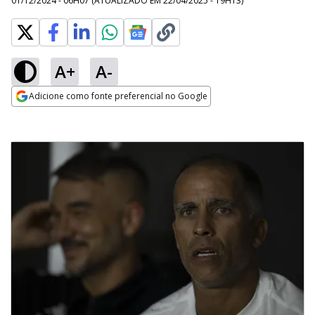
01/12/2024 - 06H07
(ATUALIZADO EM
22/04/2025 - 19H13
)
A+
A-
Adicione como fonte preferencial no Google
Opens in new window