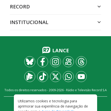
RECORD
INSTITUCIONAL
LANCE
Todos os direitos reservados - 2009-
2026
- Rádio e Televisão Record S.A
Utilizamos cookies e tecnologia para
CARREIRA
FALE CONOSCO
PRIVACIDADE
aprimorar sua experiência de navegação de
TERMOS E CONDIÇÕES DE USO