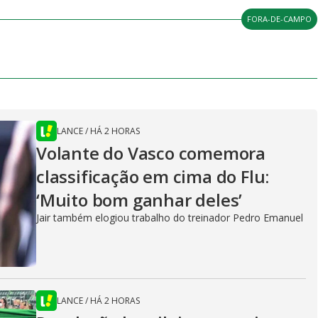
FORA-DE-CAMPO
LANCE
/
HÁ 2 HORAS
Volante do Vasco comemora
classificação em cima do Flu:
‘Muito bom ganhar deles’
Jair também elogiou trabalho do treinador Pedro Emanuel
LANCE
/
HÁ 2 HORAS