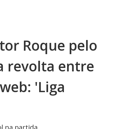
itor Roque pelo
 revolta entre
web: 'Liga
l na partida