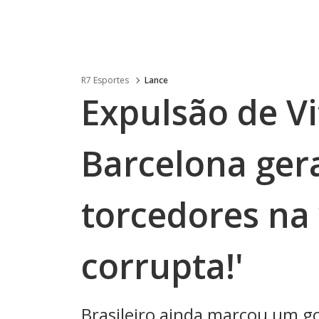
R7 Esportes
Lance
Expulsão de V
Barcelona gera
torcedores na 
corrupta!'
Brasileiro ainda marcou um go