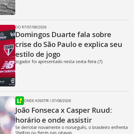
DO R7
/
07/08/2026
Domingos Duarte fala sobre
crise do São Paulo e explica seu
estilo de jogo
Jogador foi apresentado nesta sexta-feira (7)
ONDE ASSISTIR
/
07/08/2026
João Fonseca x Casper Ruud:
horário e onde assistir
Se derrotar novamente o norueguês, o brasileiro enfrenta
Shelton ou Bergs nas oitavas