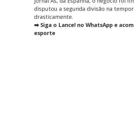
jornal As, da Espanha, o negócio foi f
disputou a segunda divisão na tempor
drasticamente.
➡️ Siga o Lance! no WhatsApp e acom
esporte