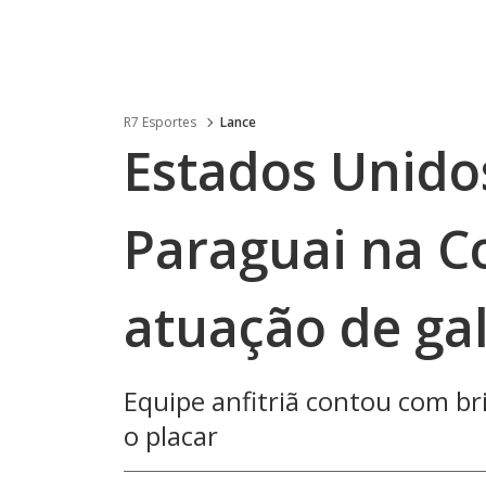
R7 Esportes
Lance
Estados Unido
Paraguai na 
atuação de ga
Equipe anfitriã contou com br
o placar