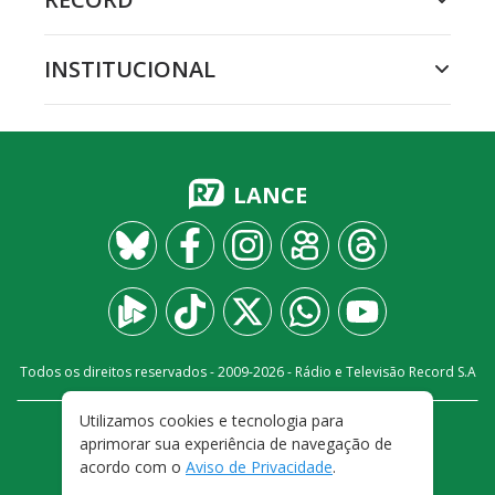
INSTITUCIONAL
LANCE
Todos os direitos reservados - 2009-
2026
- Rádio e Televisão Record S.A
Utilizamos cookies e tecnologia para
CARREIRA
FALE CONOSCO
PRIVACIDADE
aprimorar sua experiência de navegação de
TERMOS E CONDIÇÕES DE USO
acordo com o
Aviso de Privacidade
.