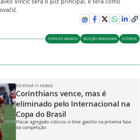
avko Vinčić será o juiz principal, e terá como
ovačič.
COPA DO MUNDO
SELEÇÃO BRASILEIRA
FUTEBOL
DO R7
/
HÁ 11 HORAS
Corinthians vence, mas é
eliminado pelo Internacional na
Copa do Brasil
Placar agregado colocou o time gaúcho na próxima fase
da competição