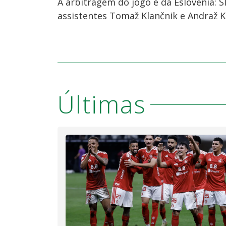
A arbitragem do jogo é da Eslovênia: Sl
assistentes Tomaž Klančnik e Andraž K
Últimas