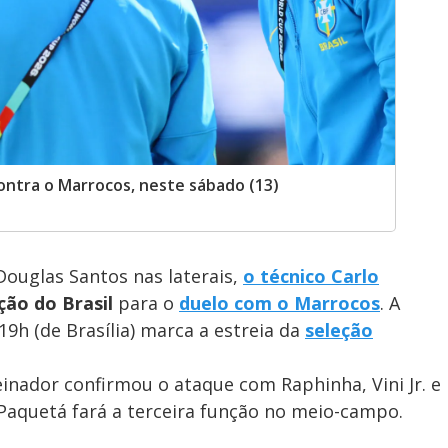
ontra o Marrocos, neste sábado (13)
Douglas Santos nas laterais,
o técnico Carlo
ção do Brasil
para o
duelo com o Marrocos
. A
19h (de Brasília) marca a estreia da
seleção
einador confirmou o ataque com Raphinha, Vini Jr. e
 Paquetá fará a terceira função no meio-campo.