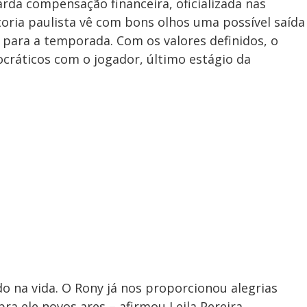
arda compensação financeira, oficializada nas
toria paulista vê com bons olhos uma possível saída
o para a temporada. Com os valores definidos, o
ocráticos com o jogador, último estágio da
do na vida. O Rony já nos proporcionou alegrias
a ele novos ares – afirmou Leila Pereira.