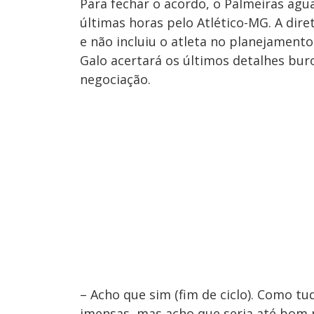
Para fechar o acordo, o Palmeiras agu
últimas horas pelo Atlético-MG. A dire
e não incluiu o atleta no planejament
Galo acertará os últimos detalhes bur
negociação.
– Acho que sim (fim de ciclo). Como tu
imensas, mas acho que seria até bom pr