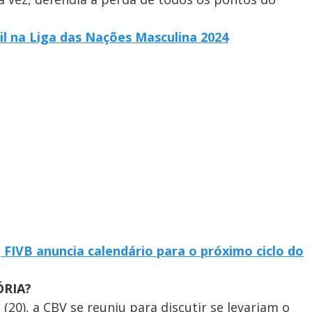
l na Liga das Nações Masculina 2024
 FIVB anuncia calendário para o próximo ciclo do
ÓRIA?
(20), a CBV se reuniu para discutir se levariam o