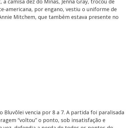
t, a camisa dez do Minas, Jenna Gray, trocou de
rte-americana, por engano, vestiu o uniforme de
Annie Mitchem, que também estava presente no
Bluvôlei vencia por 8 a 7. A partida foi paralisada
ragem “voltou” o ponto, sob insatisfação e
 vez, defendia a perda de todos os pontos do