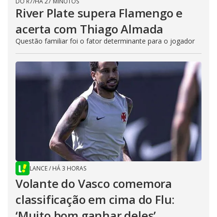
DO R7
/
HÁ 27 MINUTOS
River Plate supera Flamengo e
acerta com Thiago Almada
Questão familiar foi o fator determinante para o jogador
LANCE
/
HÁ 3 HORAS
Volante do Vasco comemora
classificação em cima do Flu:
‘Muito bom ganhar deles’