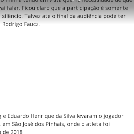
P
r
r
c
i
t
e
r
ai falar. Ficou claro que a participação é somente
i
-
e
l
l
n
i
e
V
h
n
n
silêncio. Talvez até o final da audiência pode ter
e
a
-
i
l
r
P
o
 Rodrigo Faucz.
i
c
n
c
i
t
d
u
g
a
a
r
d
e
e
T
i
m
y
e
V
i
ng e Eduardo Henrique da Silva levaram o jogador
 em São José dos Pinhais, onde o atleta foi
 de 2018.