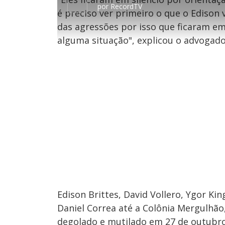
r
a
1
por
RecordTV
1
r
1
é preciso ver primeiro o que o Edison v
0
1
%
s
0
e
s
das agressões por isso que ficaram em 
g
e
u
g
alguma situação", explicou o advogado
n
u
d
n
o
d
s
o
s
M
u
d
o
Edison Brittes, David Vollero, Ygor Ki
Daniel Correa até a Colônia Mergulhão,
degolado e mutilado em 27 de outubro