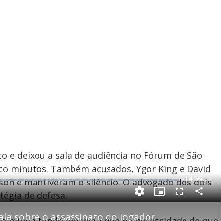
co e deixou a sala de audiência no Fórum de São
nco minutos. Também acusados, Ygor King e David
R
-
14:56
son e mantiveram o silêncio. O advogado dos dois
e
tégia de defesa.
C
P
F
m
o
i
u
m
c
l
p
fala sobre o assassinato do jogador
a
t
l
ção minha tendo em vista que há necessidade de que
a
u
s