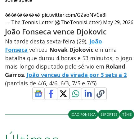
😭😭😭😭😭😭
pic.twitter.com/GZaoNVCe8I
— The Tennis Letter (@TheTennisLetter)
May 29, 2026
João Fonseca vence Djokovic
Na tarde desta sexta-feira (29),
João
Fonseca
venceu
Novak Djokovic
em uma
batalha que durou 4 horas e 53 minutos, o jogo
mais longo disputado pelo sérvio em
Roland
Garros
.
João venceu de virada por 3 sets a 2
(parciais de 4/6, 4/6, 6/3, 7/5 e 7/5).
JOÃO FONSECA
ESPORTES
TÊNIS