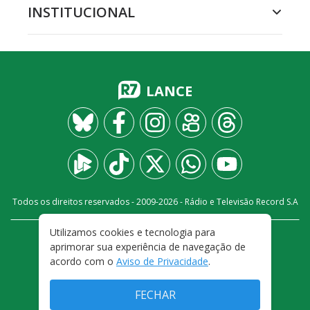
INSTITUCIONAL
LANCE
Todos os direitos reservados - 2009-
2026
- Rádio e Televisão Record S.A
Utilizamos cookies e tecnologia para
CARREIRA
FALE CONOSCO
PRIVACIDADE
aprimorar sua experiência de navegação de
TERMOS E CONDIÇÕES DE USO
acordo com o
Aviso de Privacidade
.
FECHAR