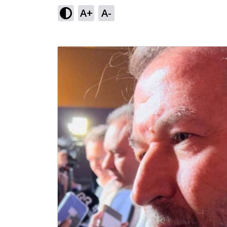
A+
A-