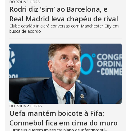
DO R7
/
HÁ 1 HORA
Rodri diz ‘sim’ ao Barcelona, e
Real Madrid leva chapéu de rival
Clube catalão iniciará conversas com Manchester City em
busca de acordo
DO R7
/
HÁ 2 HORAS
Uefa mantém boicote à Fifa;
Conmebol fica em cima do muro
Europeus querem investigar plano de Infantino; sul-