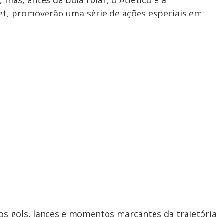
mas, antes da bola rolar, o Atlético e a
et, promoverão uma série de ações especiais em
os gols, lances e momentos marcantes da trajetória