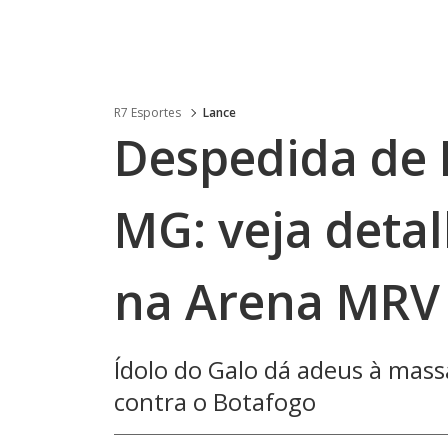
R7 Esportes
Lance
Despedida de H
MG: veja deta
na Arena MRV
Ídolo do Galo dá adeus à mass
contra o Botafogo