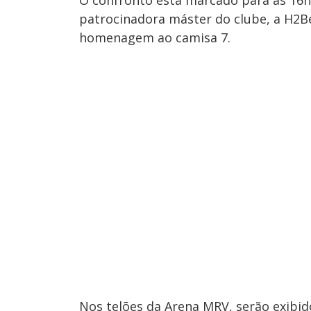
O confronto está marcado para as 16h, 
patrocinadora máster do clube, a H2B
homenagem ao camisa 7.
Nos telões da Arena MRV, serão exibid