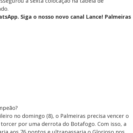
assegurou a sexta colocação na tabela de
ado.
tsApp. Siga o nosso novo canal Lance! Palmeiras
ampeão?
leiro no domingo (8), o Palmeiras precisa vencer o
 torcer por uma derrota do Botafogo. Com isso, a
aria aos 76 pontos e ultrapassaria o Glorioso nos