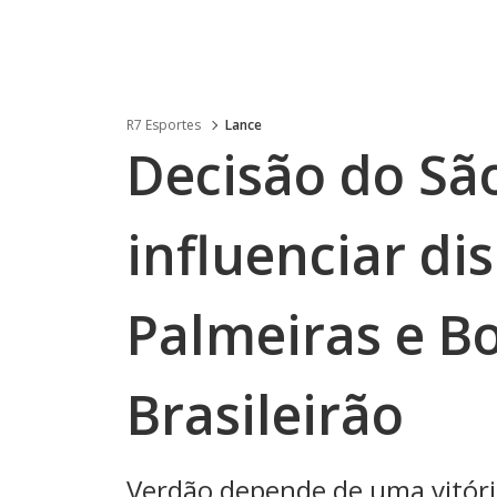
R7 Esportes
Lance
Decisão do Sã
influenciar di
Palmeiras e B
Brasileirão
Verdão depende de uma vitória