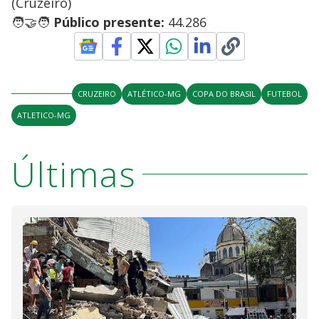
(Cruzeiro)
🧑‍🤝‍🧑
Público presente:
44.286
CRUZEIRO
ATLÉTICO-MG
COPA DO BRASIL
FUTEBOL
ATLETICO-MG
Últimas