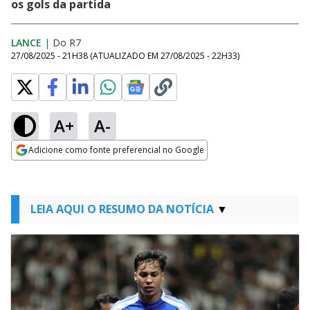
os gols da partida
LANCE
|
Do R7
27/08/2025 - 21H38
(ATUALIZADO EM
27/08/2025 - 22H33
)
A+
A-
Adicione como fonte preferencial no Google
Opens in new window
LEIA AQUI O RESUMO DA NOTÍCIA