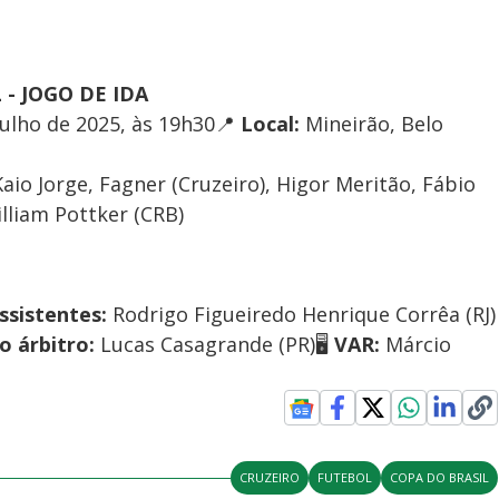
 - JOGO DE IDA
 julho de 2025, às 19h30📍
Local:
Mineirão, Belo
io Jorge, Fagner (Cruzeiro), Higor Meritão, Fábio
lliam Pottker (CRB)
ssistentes:
Rodrigo Figueiredo Henrique Corrêa (RJ)
o árbitro:
Lucas Casagrande (PR)🖥️
VAR:
Márcio
CRUZEIRO
FUTEBOL
COPA DO BRASIL