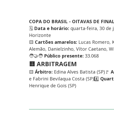
COPA DO BRASIL - OITAVAS DE FINAL
🗓️
Data e horário:
quarta-feira, 30 de
Horizonte
🟨
Cartões amarelos:
Lucas Romero, Ka
Alemão, Danielzinho, Vítor Caetano, Wi
🧑‍🤝‍🧑
Público presente:
33.068
🟨 ARBITRAGEM
🟨
Árbitro:
Edina Alves Batista (SP)🚩
A
e Fabrini Bevilaqua Costa (SP)4️⃣
Quart
Henrique de Gois (SP)