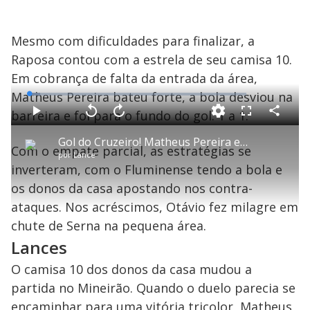
e
o
Mesmo com dificuldades para finalizar, a
Raposa contou com a estrela de seu camisa 10.
Em cobrança de falta da entrada da área,
Matheus Pereira bateu forte, a bola desviou na
L
o
a
barreira e foi para o fundo do gol. 1 a 1.
d
C
P
V
A
P
F
e
o
l
o
v
u
d
m
a
l
a
l
:
Gol do Cruzeiro! Matheus Pereira empata de falta em falha de Fábio
p
y
t
n
l
5
Com o empate parcial, as estratégias se
a
a
ç
s
.
por
Lance
r
r
a
c
0
t
1
r
l
r
6
inverteram, com o Fluminense tendo a bola e
i
0
1
e
%
l
s
0
e
h
os donos da casa apostando nos contra-
e
s
n
a
g
e
r
u
g
ataques. Nos acréscimos, Otávio fez milagre em
n
u
a
d
n
o
d
chute de Serna na pequena área.
s
o
s
Lances
y
O camisa 10 dos donos da casa mudou a
M
partida no Mineirão. Quando o duelo parecia se
u
d
encaminhar para uma vitória tricolor, Matheus
o