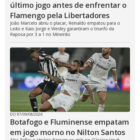
o
último jogo antes de enfrentar o
Flamengo pela Libertadores
João Marcelo abriu o placar, Reinaldo empatou para o
Leão e Kaio Jorge e Wesley garantiram o triunfo da
Raposa por 3 a 1 no Mineirão
DO R7
/
09/08/2026
Botafogo e Fluminense empatam
em jogo morno no Nilton Santos
Alex Telles e Ignácio fizeram os gols no Clássico Vovô,