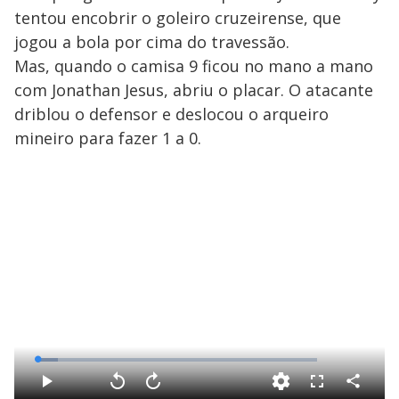
tentou encobrir o goleiro cruzeirense, que
jogou a bola por cima do travessão.
Mas, quando o camisa 9 ficou no mano a mano
com Jonathan Jesus, abriu o placar. O atacante
driblou o defensor e deslocou o arqueiro
mineiro para fazer 1 a 0.
L
o
a
d
C
P
V
A
F
e