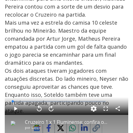
V
Pereira contou com a sorte de um desvio para
i
recolocar o Cruzeiro na partida.
Mais uma vez a estrela do camisa 10 celeste
d
brilhou no Mineirão. Maestro da equipe
comandada por Artur Jorge, Matheus Pereira
e
empatou a partida com um gol de falta quando
o jogo parecia se encaminhar para um final
dramático para os mandantes.
o
Os dois ataques tiveram jogadores com
atuações discretas. Do lado mineiro, Neyser não
conseguiu aproveitar as chances que teve.
Enquanto isso, Soteldo também teve uma
partida apagada, participando pouco no
L
o
a
ataque.
d
C
P
V
A
P
F
e
o
l
o
v
u
d
m
a
l
a
l
:
Cruzeiro 1 x 1 Fluminense: confira os gols do jogo na narração de Cléber Machado
p
y
t
n
l
2
a
a
ç
s
.
por
Lance
r
r
a
c
7
t
1
r
r
9