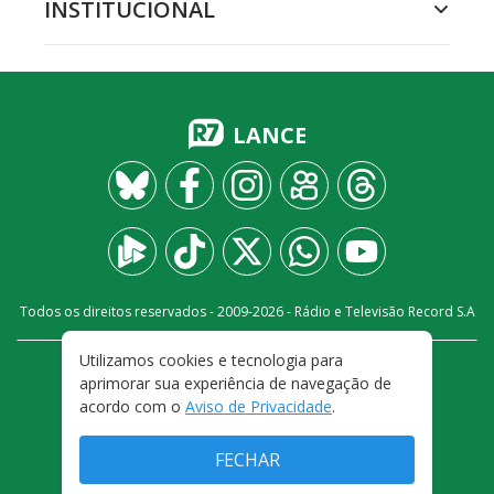
INSTITUCIONAL
LANCE
Todos os direitos reservados - 2009-
2026
- Rádio e Televisão Record S.A
Utilizamos cookies e tecnologia para
CARREIRA
FALE CONOSCO
PRIVACIDADE
aprimorar sua experiência de navegação de
TERMOS E CONDIÇÕES DE USO
acordo com o
Aviso de Privacidade
.
FECHAR